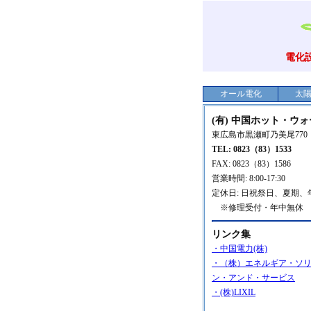
電化
オール電化
太
(有) 中国ホット・ウ
東広島市黒瀬町乃美尾770
TEL: 0823（83）1533
FAX: 0823（83）1586
営業時間: 8:00-17:30
定休日: 日祝祭日、夏期、
※修理受付・年中無休
リンク集
・中国電力(株)
・（株）エネルギア・ソ
ン・アンド・サービス
・(株)LIXIL