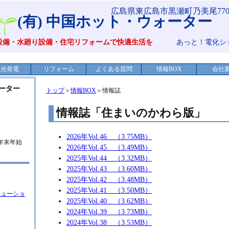
広島県東広島市黒瀬町乃美尾770 Tel 
(有) 中国ホット・ウォーター
設備・水廻り設備・住宅リフォームで快適生活を
あっと！電化ショ
陽光発電
リフォーム
よくある質問
情報BOX
会社
ォーター
トップ
＞
情報BOX
＞情報誌
情報誌「住まいのかわら版」
2026年Vol.46 （3.75MB）
年末年始
2026年Vol.45 （3.49MB）
2025年Vol.44 （3.32MB）
2025年Vol.43 （3.60MB）
2025年Vol.42 （3.48MB）
2025年Vol.41 （3.50MB）
リューショ
2025年Vol.40 （3.62MB）
2024年Vol.39 （3.73MB）
2024年Vol.38 （3.53MB）