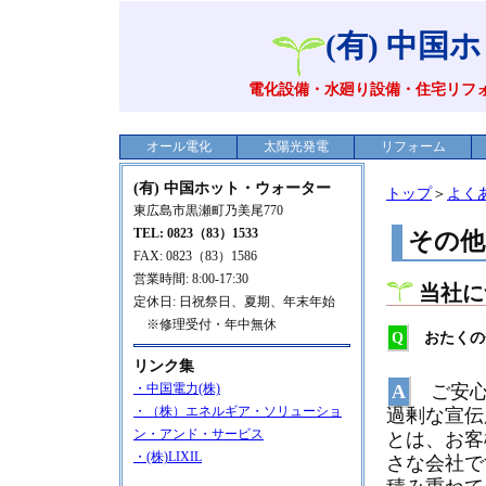
(有) 中
電化設備・水廻り設備・住宅リフ
オール電化
太陽光発電
リフォーム
(有) 中国ホット・ウォーター
トップ
＞
よく
東広島市黒瀬町乃美尾770
TEL: 0823（83）1533
その他
FAX: 0823（83）1586
営業時間: 8:00-17:30
当社に
定休日: 日祝祭日、夏期、年末年始
※修理受付・年中無休
Q
おたくの
リンク集
A
ご安心
・中国電力(株)
過剰な宣伝
・（株）エネルギア・ソリューショ
ン・アンド・サービス
とは、お客
・(株)LIXIL
さな会社で