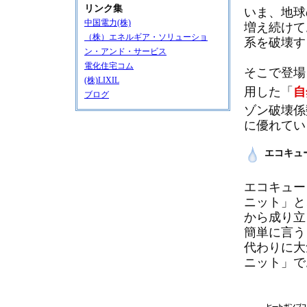
リンク集
いま、地球
中国電力(株)
増え続けて
（株）エネルギア・ソリューショ
系を破壊す
ン・アンド・サービス
電化住宅コム
そこで登場
(株)LIXIL
用した「
自
ブログ
ゾン破壊係
に優れてい
エコキュ
エコキュー
ニット」と
から成り立
簡単に言う
代わりに大
ニット」で