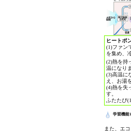
ヒートポ
(1)ファ
を集め、冷
(2)熱を
温になり
(3)高温
え、お湯
(4)熱を
す。
ふたたび(
学習機能
また、エコ