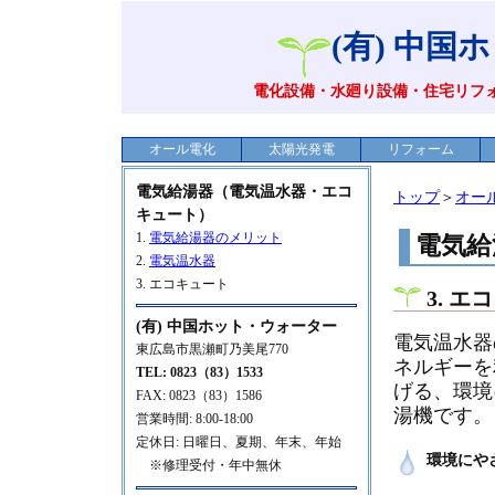
(有) 中
電化設備・水廻り設備・住宅リフ
オール電化
太陽光発電
リフォーム
電気給湯器（電気温水器・エコ
トップ
＞
オー
キュート）
1.
電気給湯器のメリット
電気給
2.
電気温水器
3. エコキュート
3. 
(有) 中国ホット・ウォーター
電気温水器
東広島市黒瀬町乃美尾770
ネルギーを
TEL: 0823（83）1533
げる、環境
FAX: 0823（83）1586
湯機です。
営業時間: 8:00-18:00
定休日: 日曜日、夏期、年末、年始
環境にや
※修理受付・年中無休